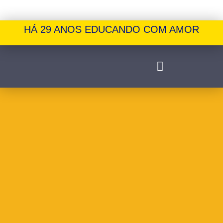
HÁ 29 ANOS EDUCANDO COM AMOR
Blog
>
2023
>
abril
>
25
>
News
>
what are you saying about boxing? giv