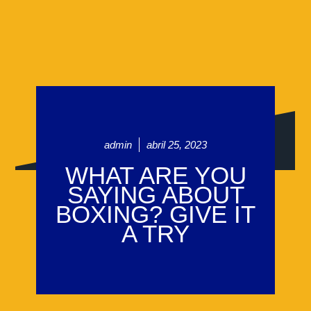
admin
abril 25, 2023
WHAT ARE YOU
SAYING ABOUT
BOXING? GIVE IT
A TRY