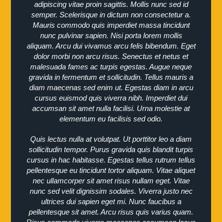
adipiscing vitae proin sagittis. Mollis nunc sed id
semper. Scelerisque in dictum non consectetur a.
Mauris commodo quis imperdiet massa tincidunt
nunc pulvinar sapien. Nisi porta lorem mollis
aliquam. Arcu dui vivamus arcu felis bibendum. Eget
dolor morbi non arcu risus. Senectus et netus et
malesuada fames ac turpis egestas. Augue neque
gravida in fermentum et sollicitudin. Tellus mauris a
diam maecenas sed enim ut. Egestas diam in arcu
cursus euismod quis viverra nibh. Imperdiet dui
accumsan sit amet nulla facilisi. Urna molestie at
elementum eu facilisis sed odio.
Quis lectus nulla at volutpat. Ut porttitor leo a diam
sollicitudin tempor. Purus gravida quis blandit turpis
cursus in hac habitasse. Egestas tellus rutrum tellus
pellentesque eu tincidunt tortor aliquam. Vitae aliquet
nec ullamcorper sit amet risus nullam eget. Vitae
nunc sed velit dignissim sodales. Viverra justo nec
ultrices dui sapien eget mi. Nunc faucibus a
pellentesque sit amet. Arcu risus quis varius quam.